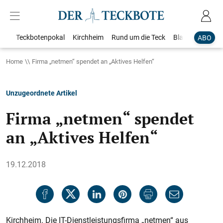
Teckbotenpokal
Kirchheim
Rund um die Teck
Blaulicht
Loka
ABO
Home
Firma „netmen“ spendet an „Aktives Helfen“
Unzugeordnete Artikel
Firma „netmen“ spendet
an „Aktives Helfen“
19.12.2018
Kirchheim. Die IT-Dienstleistungsfirma „netmen“ aus