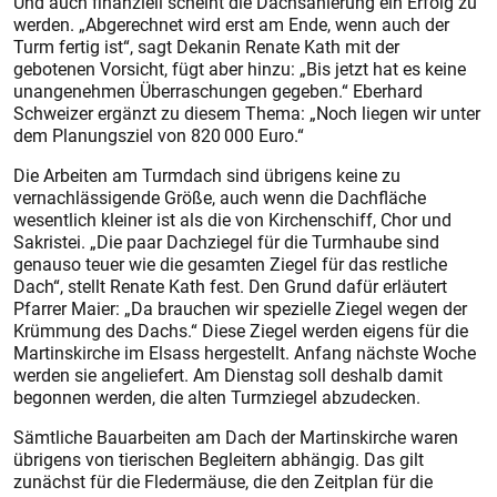
Und auch finanziell scheint die Dachsanierung ein Erfolg zu
werden. „Abgerechnet wird erst am Ende, wenn auch der
Turm fertig ist“, sagt Dekanin Renate Kath mit der
gebotenen Vorsicht, fügt aber hinzu: „Bis jetzt hat es keine
unangenehmen Überraschungen gegeben.“ Eberhard
Schweizer ergänzt zu diesem Thema: „Noch liegen wir unter
dem Planungsziel von 820 000 Euro.“
Die Arbeiten am Turmdach sind übrigens keine zu
vernachlässigende Größe, auch wenn die Dachfläche
wesentlich kleiner ist als die von Kirchenschiff, Chor und
Sakristei. „Die paar Dachziegel für die Turmhaube sind
genauso teuer wie die gesamten Ziegel für das restliche
Dach“, stellt Renate Kath fest. Den Grund dafür erläutert
Pfarrer Maier: „Da brauchen wir spezielle Ziegel wegen der
Krümmung des Dachs.“ Diese Ziegel werden eigens für die
Martinskirche im Elsass hergestellt. Anfang nächste Woche
werden sie angeliefert. Am Dienstag soll deshalb damit
begonnen werden, die alten Turmziegel abzudecken.
Sämtliche Bauarbeiten am Dach der Martinskirche waren
übrigens von tierischen Begleitern abhängig. Das gilt
zunächst für die Fledermäuse, die den Zeitplan für die