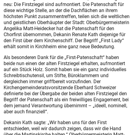
neu: Die Firstziegel sind aufmontiert. Die Patenschaft für
diese wichtige Stelle, an der die Dachflächen an ihrem
höchsten Punkt zusammentreffen, teilen sich die weltlichen
und geistlichen Oberhäupter der Stadt: Oberbürgermeisterin
Angelika Matt-Heidecker hat die Patenschaft für den
Chorfirst übernommen, Dekanin Renate Kath diejenige für
den First über dem Kirchenschiff. Der Begriff „First Lady“
erhält somit in Kirchheim eine ganz neue Bedeutung.
Als besonderen Dank für die „First-Patenschaft“ haben
beide nun einen der alten Firstziegel erhalten, aufmontiert
auf ein Stück Holz. Somit haben sie ein ganz individuelles
Schreibtischutensil, um Stifte, Büroklammern und
dergleichen immer griffbereit vorzufinden. Der
Kirchengemeinderatsvorsitzende Eberhard Schweizer
definierte bei der Übergabe der beiden alten Firstziegel den
Begriff der Patenschaft als ein freiwilliges Engagement, bei
dem jemand Verantwortung übernimmt – „ideell, nominell,
aber auch finanziell“.
Dekanin Kath sagte: „Wir haben uns für den First
entschieden, weil wir dadurch zeigen, dass wir die Hand
über die Martinskirche halten.“ Oberbürgermeisterin Matt-