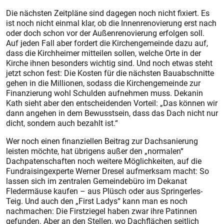
Die nächsten Zeitpläne sind dagegen noch nicht fixiert. Es
ist noch nicht einmal klar, ob die Innenrenovierung erst nach
oder doch schon vor der Außenrenovierung erfolgen soll.
Auf jeden Fall aber fordert die Kirchengemeinde dazu auf,
dass die Kirchheimer mitteilen sollen, welche Orte in der
Kirche ihnen besonders wichtig sind. Und noch etwas steht
jetzt schon fest: Die Kosten für die nächsten Bauabschnitte
gehen in die Millionen, sodass die Kirchengemeinde zur
Finanzierung wohl Schulden aufnehmen muss. Dekanin
Kath sieht aber den entscheidenden Vorteil: „Das können wir
dann angehen in dem Bewusstsein, dass das Dach nicht nur
dicht, sondern auch bezahlt ist.“
Wer noch einen finanziellen Beitrag zur Dachsanierung
leisten möchte, hat übrigens außer den „normalen“
Dachpatenschaften noch weitere Möglichkeiten, auf die
Fundraisingexperte Werner Dresel aufmerksam macht: So
lassen sich im zentralen Gemeindebüro im Dekanat
Fledermäuse kaufen – aus Plüsch oder aus Springerles-
Teig. Und auch den „First Ladys“ kann man es noch
nachmachen: Die Firstziegel haben zwar ihre Patinnen
gefunden. Aber an den Stellen, wo Dachflächen seitlich