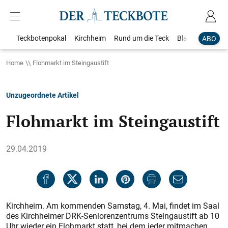
Teckbotenpokal
Kirchheim
Rund um die Teck
Blaulicht
Loka
ABO
Home
Flohmarkt im Steingaustift
Unzugeordnete Artikel
Flohmarkt im Steingaustift
29.04.2019
Kirchheim. Am kommenden Samstag, 4. Mai, findet im Saal
des Kirchheimer DRK-Seniorenzen­trums Steingaustift ab 10
Uhr wieder ein Flohmarkt statt, bei dem jeder mitmachen