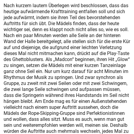
Nach kurzem lautem Überlegen wird beschlossen, dass das
heutige aufwärmende Krafttraining entfallen soll und sich
jede aufwärmt, indem sie ihren Teil des bevorstehenden
Auftritts für sich übt. Die Mädels finden, dass der heute
wichtiger sei, denn es klappt noch nicht alles so, wie es soll.
Nach ein paar Minuten werden alle Seile an der hinteren
Wand der Halle bereitgelegt, alle stellen sich für die erste Kür
auf und diejenige, die aufgrund einer leichten Verletzung
dieses Mal nicht mitmachen kann, drückt auf die Play-Taste
des Ghettoblusters. Als „Madcon“ beginnen, ihren Hit „Glow“
zu singen, setzen die Mädels mit einer kurzen Tanzeinlage
ganz ohne Seil ein. Nur um kurz darauf für acht Minuten im
Rhythmus der Musik zu springen. Und zwar synchron als
Gruppe, zu zweit mit zwei Seilen oder mit zwei Schwingern,
die zwei lange Seile schwingen und aufpassen müssen,
dass die Springerin während ihres Handstands im Seil nicht
hängen bleibt. Am Ende mag es für einen Außenstehenden
vielleicht nach einem super Auftritt aussehen, doch die
Mädels der Rope-Skipping-Gruppe sind Perfektionistinnen
und wollen, dass alles sitzt. Muss es auch, wenn man gut
sein und weiterempfohlen werden will, meinen sie. Deshalb
würden die Auftritte auch mehrmals wechseln, jedes Mal zu