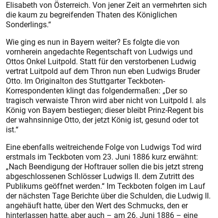
Elisabeth von Österreich. Von jener Zeit an vermehrten sich
die kaum zu begreifenden Thaten des Königlichen
Sonderlings.“
Wie ging es nun in Bayern weiter? Es folgte die von
vornherein angedachte Regentschaft von Ludwigs und
Ottos Onkel Luitpold. Statt für den verstorbenen Ludwig
vertrat Luit­pold auf dem Thron nun eben Ludwigs Bruder
Otto. Im Originalton des Stuttgarter Teckboten-
Korrespondenten klingt das folgendermaßen: „Der so
tragisch verwaiste Thron wird aber nicht von Luitpold I. als
König von Bayern bestiegen; dieser bleibt Prinz-Regent bis
der wahnsinnige Otto, der jetzt König ist, gesund oder tot
ist.“
Eine ebenfalls weitreichende Folge von Ludwigs Tod wird
erstmals im Teckboten vom 23. Juni 1886 kurz erwähnt:
„Nach Beendigung der Hoftrauer sollen die bis jetzt streng
abgeschlossenen Schlösser Ludwigs II. dem Zutritt des
Publikums geöffnet werden.“ Im Teckboten folgen im Lauf
der nächsten Tage Berichte über die Schulden, die Ludwig II.
angehäuft hatte, über den Wert des Schmucks, den er
hinterlassen hatte, aber auch – am 26. Juni 1886 – eine