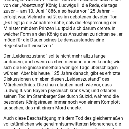
von der „Absetzung“ König Ludwigs II. die Rede, die tags
zuvor – am 10. Juni 1886, also heute vor 125 Jahren –
erfolgt war. Vielmehr heißt es im gebotenen devoten Ton:
„Es liegt ja die Annahme nahe, daß die Besprechung der
Minister mit dem Prinzen Luitpold sich darum drehte, in
welcher Form an den König das Ansuchen zu richten sei, er
möge für die Dauer seines Leidenszustandes eine
Regentschaft einsetzen.“
Der „Leidenszustand“ sollte nicht mehr allzu lange
andauern, auch wenn es eben niemand ahnen konnte, wie
sich die Ereignisse innerhalb weniger Tage überschlagen
würden. Aber bis heute, 125 Jahre danach, gibt es erhitzte
Diskussionen um eben diesen „Leidenszustand“ des
Märchenkönigs: Die einen glauben nach wie vor, dass
Ludwig II. von Bayern psychisch krank war, und erklären
seinen Tod im Starnberger See durch Suizid, während die
besonders Königstreuen immer noch von einem Komplott
ausgehen, das mit einem Mord endete.
Auch diese Beschäftigung mit dem Tod des gleichermaßen
volkstümlichen wie geheimnisumwitterten Monarchen, die