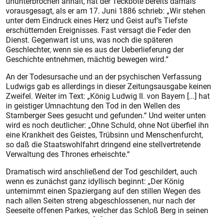
ununterbrochen anhält, hat der Teckbote bereits damals
vorausgesagt, als er am 17. Juni 1886 schrieb: „Wir stehen
unter dem Eindruck eines Herz und Geist auf‘s Tiefste
erschütternden Ereignisses. Fast versagt die Feder den
Dienst. Gegenwart ist uns, was noch die späteren
Geschlechter, wenn sie es aus der Ueber­lieferung der
Geschichte entnehmen, mächtig bewegen wird.“
An der Todesursache und an der psychischen Verfassung
Ludwigs gab es allerdings in dieser Zeitungsausgabe keinen
Zweifel. Weiter im Text: „König Ludwig II. von Bayern [...] hat
in geistiger Umnachtung den Tod in den Wellen des
Starnberger Sees gesucht und gefunden.“ Und weiter unten
wird es noch deutlicher: „Ohne Schuld, ohne Not überfiel ihn
eine Krankheit des Geistes, Trübsinn und Menschenfurcht,
so daß die Staatswohlfahrt dringend eine stellvertretende
Verwaltung des Thrones erheischte.“
Dramatisch wird anschließend der Tod geschildert, auch
wenn es zunächst ganz idyllisch beginnt: „Der König
unternimmt einen Spaziergang auf den stillen Wegen des
nach allen Seiten streng abgeschlossenen, nur nach der
Seeseite offenen Parkes, welcher das Schloß Berg in seinen