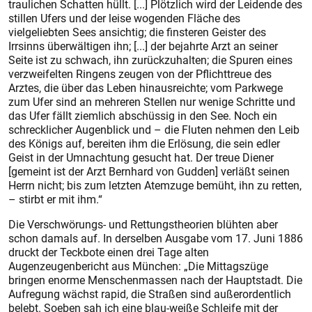
traulichen Schatten hüllt. [...] Plötzlich wird der Leidende des
stillen Ufers und der leise wogenden Fläche des
vielgeliebten Sees ansichtig; die finsteren Geister des
Irrsinns überwältigen ihn; [...] der bejahrte Arzt an seiner
Seite ist zu schwach, ihn zurückzuhalten; die Spuren eines
verzweifelten Ringens zeugen von der Pflichttreue des
Arztes, die über das Leben hinausreichte; vom Parkwege
zum Ufer sind an mehreren Stellen nur wenige Schritte und
das Ufer fällt ziemlich abschüssig in den See. Noch ein
schrecklicher Augenblick und – die Fluten nehmen den Leib
des Königs auf, bereiten ihm die Erlösung, die sein edler
Geist in der Umnachtung gesucht hat. Der treue Diener
[gemeint ist der Arzt Bernhard von Gudden] verläßt seinen
Herrn nicht; bis zum letzten Atemzuge bemüht, ihn zu retten,
– stirbt er mit ihm.“
Die Verschwörungs- und Rettungstheorien blühten aber
schon damals auf. In derselben Ausgabe vom 17. Juni 1886
druckt der Teckbote einen drei Tage alten
Augenzeugenbericht aus München: „Die Mittagszüge
bringen enorme Menschenmassen nach der Hauptstadt. Die
Aufregung wächst rapid, die Straßen sind außerordentlich
belebt. Soeben sah ich eine blau-weiße Schleife mit der