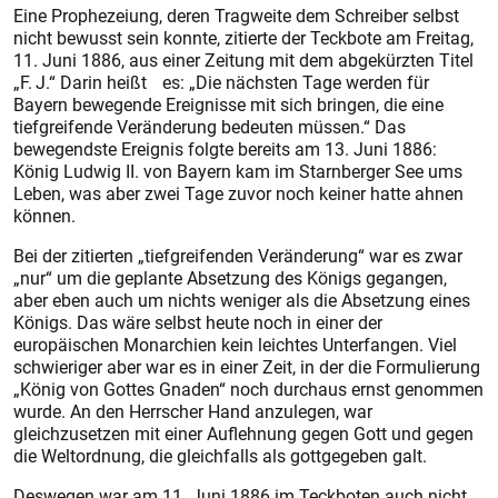
Eine Prophezeiung, deren Tragweite dem Schreiber selbst
nicht bewusst sein konnte, zitierte der Teckbote am Freitag,
11. Juni 1886, aus einer Zeitung mit dem abgekürzten Titel
„F. J.“ Darin heißt es: „Die nächsten Tage werden für
Bayern bewegende Ereignisse mit sich bringen, die eine
tiefgreifende Veränderung bedeuten müssen.“ Das
bewegendste Ereignis folgte bereits am 13. Juni 1886:
König Ludwig II. von Bayern kam im Starnberger See ums
Leben, was aber zwei Tage zuvor noch keiner hatte ahnen
können.
Bei der zitierten „tiefgreifenden Veränderung“ war es zwar
„nur“ um die geplante Absetzung des Königs gegangen,
aber eben auch um nichts weniger als die Absetzung eines
Königs. Das wäre selbst heute noch in einer der
europäischen Monarchien kein leichtes Unterfangen. Viel
schwieriger aber war es in einer Zeit, in der die Formulierung
„König von Gottes Gnaden“ noch durchaus ernst genommen
wurde. An den Herrscher Hand anzulegen, war
gleichzusetzen mit einer Auflehnung gegen Gott und gegen
die Weltordnung, die gleichfalls als gottgegeben galt.
Deswegen war am 11. Juni 1886 im Teckboten auch nicht