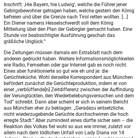
Inschrift: ,Hie Bayern, hie Ludwig‘, welche die Führer jener
Gebirgsbewohner getragen haben, welche gestern den König
befreien und über die Grenze nach Tirol retten wollten. [...]
Ein Diener namens Hesselschwerdt soll dem König
Mitteilung über den Plan der Gebirgler gemacht haben. Eine
Stunde vor beabsichtigter Ausführung geschah das
gräßliche Unglück.“
Die Zeitungen müssen damals ein Extrablatt nach dem
anderen gedruckt haben. Weitere Informationsmöglichkeiten
wie Radio, Fernsehen oder gar Internet gab es noch nicht.
Eines aber funktionierte so gut wie eh und je: die
Gerüchteküche. Wohl derselbe Korrespondent aus München
befördert zunächst die Gerüchteproduktion, indem er von
einer „verblüffende[n] Zeitdifferenz zwischen der Auffindung
der Verunglückten, den Wiederbelebungsversuchen und dem
Tod“ schreibt. Dann aber scheint er sich in seinem Bericht
aus München eher zu beklagen: „Geradezu entsetzliche,
nicht wiederzugebende Gerüchte durchschwirren die hoch
erregte Stadt.“ Aber zumindest eines dürfte sicher sein – die
Reaktion des Volkes fiel wohl so aus wie immer, zuletzt vor
allem nach dem tödlichen Unfall von Lady Diana vor 14