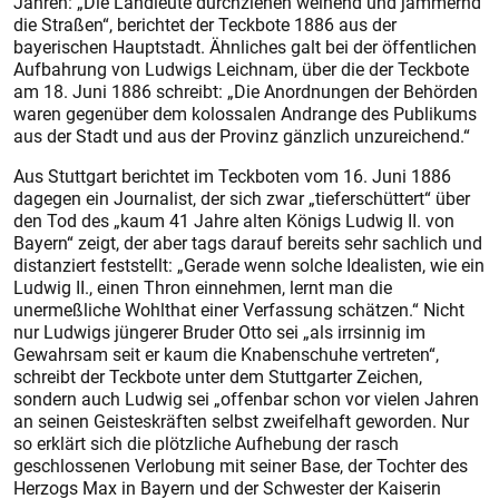
Jahren: „Die Landleute durchziehen weinend und jammernd
die Straßen“, berichtet der Teckbote 1886 aus der
bayerischen Hauptstadt. Ähnliches galt bei der öffentlichen
Aufbahrung von Ludwigs Leichnam, über die der Teckbote
am 18. Juni 1886 schreibt: „Die Anordnungen der Behörden
waren gegenüber dem kolossalen Andrange des Publikums
aus der Stadt und aus der Provinz gänzlich unzureichend.“
Aus Stuttgart berichtet im Teckbo­ten vom 16. Juni 1886
dagegen ein Journalist, der sich zwar „tieferschüttert“ über
den Tod des „kaum 41 Jahre alten Königs Ludwig II. von
Bayern“ zeigt, der aber tags darauf bereits sehr sachlich und
distanziert feststellt: „Gerade wenn solche Idealisten, wie ein
Ludwig II., einen Thron einnehmen, lernt man die
unermeßliche Wohlthat einer Verfassung schätzen.“ Nicht
nur Ludwigs jüngerer Bruder Otto sei „als irrsinnig im
Gewahrsam seit er kaum die Knabenschuhe vertreten“,
schreibt der Teck­bote unter dem Stuttgarter Zeichen,
sondern auch Ludwig sei „offenbar schon vor vielen Jahren
an seinen Geisteskräften selbst zweifelhaft geworden. Nur
so erklärt sich die plötzliche Aufhebung der rasch
geschlossenen Verlobung mit seiner Base, der Tochter des
Herzogs Max in Bayern und der Schwester der Kaiserin