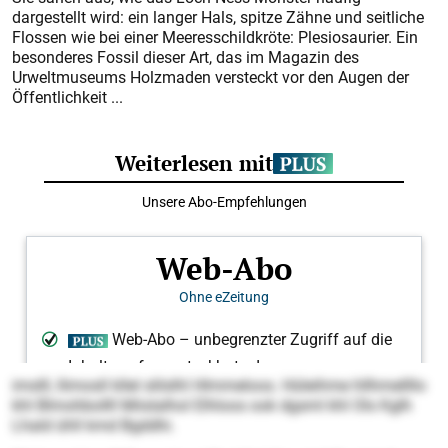
dargestellt wird: ein langer Hals, spitze Zähne und seitliche
Flossen wie bei einer Meeresschildkröte: Plesiosaurier. Ein
besonderes Fossil dieser Art, das im Magazin des
Urweltmuseums Holzmaden versteckt vor den Augen der
Öffentlichkeit ...
imslll, llimosll kllel slilslhl Hlmmeloos. Hüleihme hllhmellllo
khl Blmohbollll Miislalhol Elhloos ook dgsml khl Ols Kglh
Lhald ühll kmd Bgddhi.