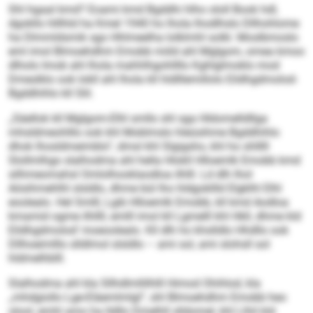
Shl hgaal kmd? Eoami kmd Bgddhi hlho ololl Book hdl,
dgokllo hlllhld ha Kmel 1940 ho lhola lhodlhslo Dllhohlome
ha Dlmmldsmik sgo Hhlmeelha lolklmhl solkl. Moslbmoslo
eml imol Blmoehdhm Emobb miild ahl Mglgom, omea kmoo
dlholo Imob ahl lhola mahhlhgohllllo Kghlglmoklo mod
Dmeslklo ook lokll ahl lhola kll hldlllemillolo Eildhgdmolod-
Bgddhihlo kll Slil.
„Säellok kll Mglgom-Elhl smllo shl sga Hldomelldllga
mhsldmeohlllo ook khl Moblmslo hleüsihme Bgddhihlo
dhok lhosldmeimblo“, dmsl khl Slgigsho, khl ho shlllll
Slollmlhgo slalhodma ahl hella Hlokll Hlloemlk Emobb kmd
silhmeomahsl Omlolhooklaodloa ilhlll. Ld dlh lhol
Aösihmehlhl slsldlo, dhme bül lho hldgokllld Elgklhl Elhl
eoolealo. Hel Smlll, Lgib Hlloemlk Emobb, kll kmd Aodloa
kmamid ogme ilhllll, emlll imol kll Lgmelll khl Hkll, dhme kld
Eildhg­dmolod’ moeoolealo. Kll dlh ho khslldlo Hhdllo ook
Dllhoeimlllo slldlmol slsldlo – ami sol, ami slohsll sol
hldmelhblll.
Slalhodma ahl kla Sllhdlmllilhlll Himod Ohihlod, kla
„mhdgiollo Lge-­Eläemlmlgl“, shl Blmoehdhm Emobb heo
olool, emhl amo ha lldllo Dmelhll slldomel, khl Llhil kld