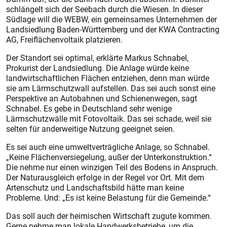
schlängelt sich der Seebach durch die Wiesen. In dieser
Südlage will die WEBW, ein gemeinsames Unternehmen der
Landsiedlung Baden-Württemberg und der KWA Contracting
AG, Freiflächenvol­taik platzieren.
Der Standort sei optimal, erklärte Markus Schnabel,
Prokurist der Landsiedlung. Die Anlage würde keine
landwirtschaftlichen Flächen entziehen, denn man würde
sie am Lärmschutzwall aufstellen. Das sei auch sonst eine
Perspektive an Autobahnen und Schienenwegen, sagt
Schnabel. Es gebe in Deutschland sehr wenige
Lärmschutzwälle mit Fotovol­taik. Das sei schade, weil sie
selten für anderweitige Nutzung geeignet seien.
Es sei auch eine umweltverträgliche Anlage, so Schnabel.
„Keine Flächenversiegelung, außer der Unterkonstruktion.“
Die nehme nur einen winzigen Teil des Bodens in Anspruch.
Der Naturausgleich erfolge in der Regel vor Ort. Mit dem
Artenschutz und Landschaftsbild hätte man keine
Probleme. Und: „Es ist keine Belas­tung für die Gemeinde.“
Das soll auch der heimischen Wirtschaft zugute kommen.
Gerne nehme man lokale Handwerksbetriebe, um die