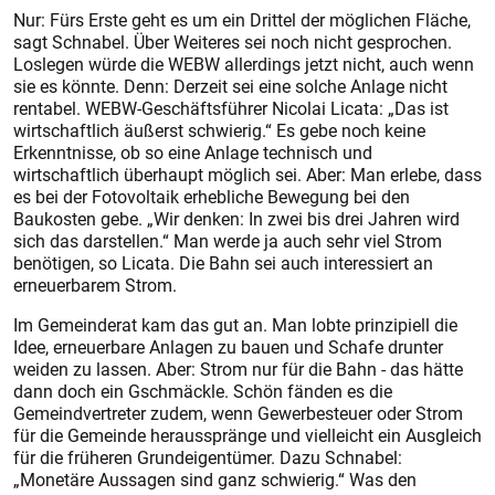
Nur: Fürs Erste geht es um ein Drittel der möglichen Fläche,
sagt Schnabel. Über Weiteres sei noch nicht gesprochen.
Loslegen würde die WEBW allerdings jetzt nicht, auch wenn
sie es könnte. Denn: Derzeit sei eine solche Anlage nicht
rentabel. WEBW-Geschäftsführer Nicolai Licata: „Das ist
wirtschaftlich äußerst schwierig.“ Es gebe noch keine
Erkenntnisse, ob so eine Anlage technisch und
wirtschaftlich überhaupt möglich sei. Aber: Man erlebe, dass
es bei der Fotovoltaik erhebliche Bewegung bei den
Baukosten gebe. „Wir denken: In zwei bis drei Jahren wird
sich das darstellen.“ Man werde ja auch sehr viel Strom
benötigen, so Licata. Die Bahn sei auch interessiert an
erneuerbarem Strom.
Im Gemeinderat kam das gut an. Man lobte prinzipiell die
Idee, erneuerbare Anlagen zu bauen und Schafe drunter
weiden zu lassen. Aber: Strom nur für die Bahn - das hätte
dann doch ein Gschmäckle. Schön fänden es die
Gemeindvertreter zudem, wenn Gewerbesteuer oder Strom
für die Gemeinde herausspränge und vielleicht ein Ausgleich
für die früheren Grundeigentümer. Dazu Schnabel:
„Monetäre Aussagen sind ganz schwierig.“ Was den