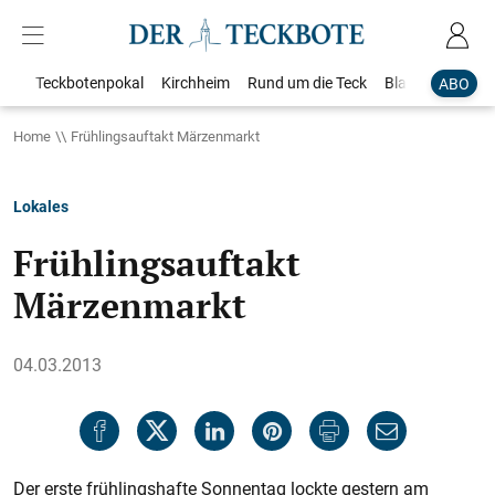
Teckbotenpokal
Kirchheim
Rund um die Teck
Blaulicht
Loka
ABO
Home
Frühlingsauftakt Märzenmarkt
Lokales
Frühlingsauftakt
Märzenmarkt
04.03.2013
Der erste frühlingshafte Sonnentag lockte gestern am