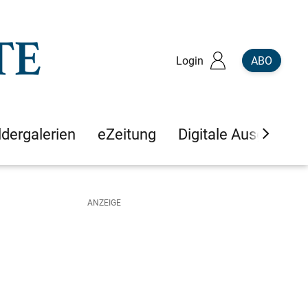
Login
ABO
ldergalerien
eZeitung
Digitale Ausgaben