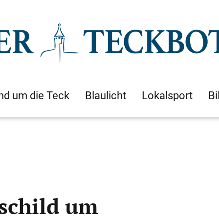
nd um die Teck
Blaulicht
Lokalsport
Bi
sschild um