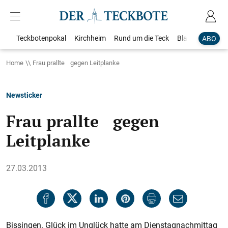
Teckbotenpokal
Kirchheim
Rund um die Teck
Blaulicht
Loka
ABO
Home
Frau prallte gegen Leitplanke
Newsticker
Frau prallte gegen
Leitplanke
27.03.2013
Bissingen. Glück im Unglück hatte am Dienstagnachmittag