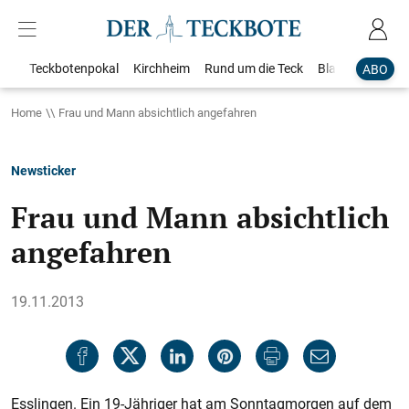
Teckbotenpokal
Kirchheim
Rund um die Teck
Blaulicht
Loka
ABO
Home
Frau und Mann absichtlich angefahren
Newsticker
Frau und Mann absichtlich
angefahren
19.11.2013
Esslingen. Ein 19-Jähriger hat am Sonntagmorgen auf dem