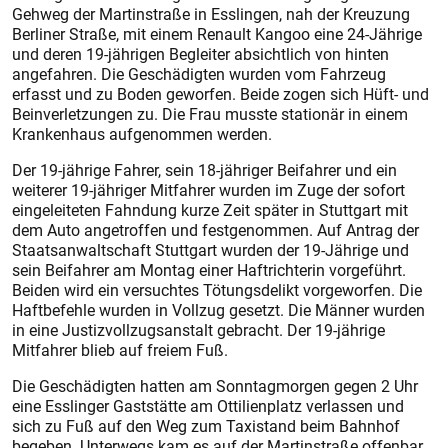
Gehweg der Martinstraße in Esslingen, nah der Kreuzung
Berliner Straße, mit einem Renault Kangoo eine 24-Jährige
und deren 19-jährigen Begleiter absichtlich von hinten
angefahren. Die Geschädigten wurden vom Fahrzeug
erfasst und zu Boden geworfen. Beide zogen sich Hüft- und
Beinverletzungen zu. Die Frau musste stationär in einem
Krankenhaus aufgenommen werden.
Der 19-jährige Fahrer, sein 18-jähriger Beifahrer und ein
weiterer 19-jähriger Mitfahrer wurden im Zuge der sofort
eingeleiteten Fahndung kurze Zeit später in Stuttgart mit
dem Auto angetroffen und festgenommen. Auf Antrag der
Staatsanwaltschaft Stuttgart wurden der 19-Jährige und
sein Beifahrer am Montag einer Haftrichterin vorgeführt.
Beiden wird ein versuchtes Tötungsdelikt vorgeworfen. Die
Haftbefehle wurden in Vollzug gesetzt. Die Männer wurden
in eine Justizvollzugsanstalt gebracht. Der 19-jährige
Mitfahrer blieb auf freiem Fuß.
Die Geschädigten hatten am Sonntagmorgen gegen 2 Uhr
eine Esslinger Gaststätte am Ottilienplatz verlassen und
sich zu Fuß auf den Weg zum Taxistand beim Bahnhof
begeben. Unterwegs kam es auf der Martinstraße offenbar