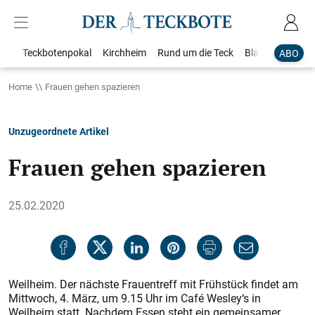
Teckbotenpokal
Kirchheim
Rund um die Teck
Blaulicht
Loka
ABO
Home
Frauen gehen spazieren
Unzugeordnete Artikel
Frauen gehen spazieren
25.02.2020
Weilheim. Der nächste Frauentreff mit Frühstück findet am
Mittwoch, 4. März, um 9.15 Uhr im Café Wesley‘s in
Weilheim statt. Nachdem Essen steht ein gemeinsamer