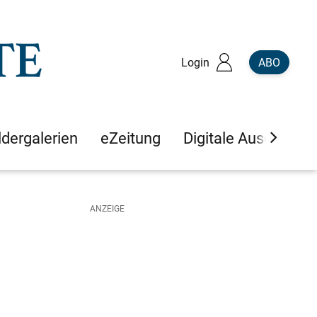
Login
ABO
ldergalerien
eZeitung
Digitale Ausgaben