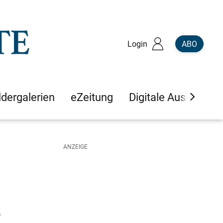
Login
ABO
ldergalerien
eZeitung
Digitale Ausgaben
s