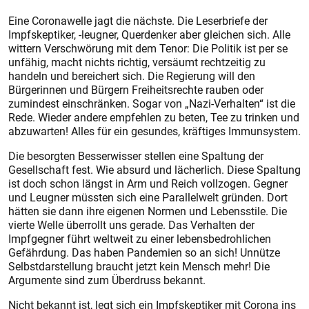
Eine Coronawelle jagt die nächs­te. Die Leserbriefe der
Impfskeptiker, -leugner, Querdenker aber gleichen sich. Alle
wittern Verschwörung mit dem Tenor: Die Politik ist per se
unfähig, macht nichts richtig, versäumt rechtzeitig zu
handeln und bereichert sich. Die Regierung will den
Bürgerinnen und Bürgern Freiheitsrechte rauben oder
zumindest einschränken. Sogar von „Nazi-Verhalten“ ist die
Rede. Wieder andere empfehlen zu beten, Tee zu trinken und
abzuwarten! Alles für ein gesundes, kräftiges Immunsystem.
Die besorgten Besserwisser stellen eine Spaltung der
Gesellschaft fest. Wie absurd und lächerlich. Diese Spaltung
ist doch schon längst in Arm und Reich vollzogen. Gegner
und Leugner müssten sich eine Parallelwelt gründen. Dort
hätten sie dann ihre eigenen Normen und Lebensstile. Die
vierte Welle überrollt uns gerade. Das Verhalten der
Impfgegner führt weltweit zu einer lebensbedrohlichen
Gefährdung. Das haben Pandemien so an sich! Unnütze
Selbstdarstellung braucht jetzt kein Mensch mehr! Die
Argumente sind zum Überdruss bekannt.
Nicht bekannt ist, legt sich ein Impfskeptiker mit Corona ins