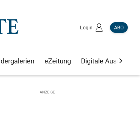
Login
ABO
ldergalerien
eZeitung
Digitale Ausgaben