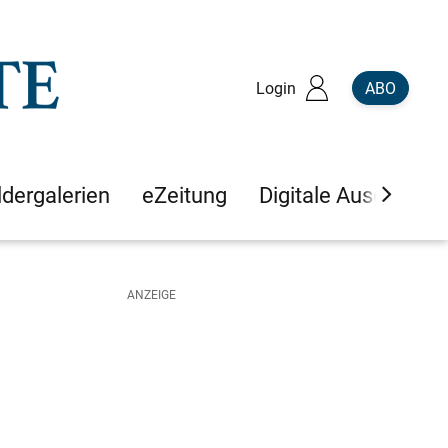
Login
ABO
ldergalerien
eZeitung
Digitale Ausgaben