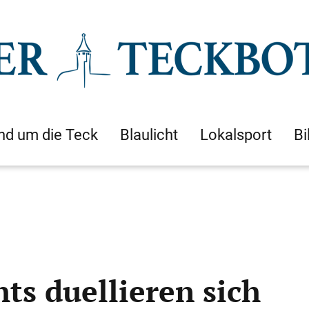
nd um die Teck
Blaulicht
Lokalsport
Bi
hts duellieren sich