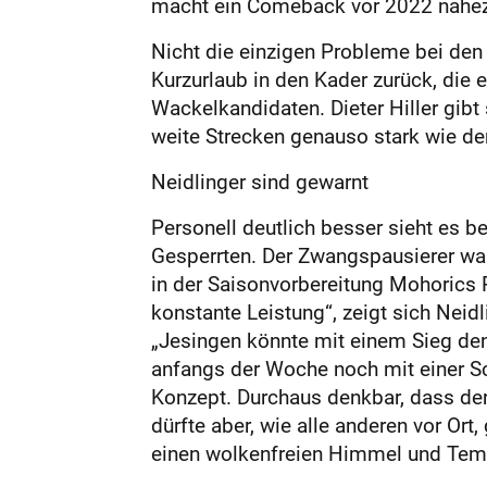
macht ein Comeback vor 2022 nahe
Nicht die einzigen Probleme bei den
Kurzurlaub in den Kader zurück, die
Wackelkandidaten. Dieter Hiller gibt
weite Strecken genauso stark wie der
Neidlinger sind gewarnt
Personell deutlich besser sieht es b
Gesperrten. Der Zwangspausierer war
in der Saisonvorbereitung Mohorics P
konstante Leistung“, zeigt sich Neidl
„Jesingen könnte mit einem Sieg den 
anfangs der Woche noch mit einer Sch
Konzept. Durchaus denkbar, dass der 
dürfte aber, wie alle anderen vor Or
einen wolkenfreien Himmel und Temp