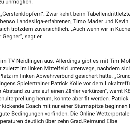
zu unmöglich.
 „Gerstenklopfern“. Zwar kehrt beim Tabellendrittlet
 ebenso Landesliga-erfahrenen, Timo Mader und Kevin 
 sich trotzdem zuversichtlich. „Auch wenn wir in Kuche
 Gegner“, sagt er.
eim TV Neidlingen aus. Allerdings gibt es mit Tim Moh
 zuletzt im linken Mittelfeld unterwegs, nachdem si
latz im linken Abwehrverbund gesichert hatte. „Grund
ingens Spielertrainer Patrick Kölle vor dem Lokaltreff
Abstand zu uns auf einen Zähler verkürzen“, warnt Kö
ulterprellung herum, könnte aber fit werden. Patrick 
kickende Coach mit nur einer Sturmspitze beginnen läs
t, gute Bedingungen vorfinden. Die Online-Wetterport
eraturen deutlich über zehn Grad.Reimund Elbe