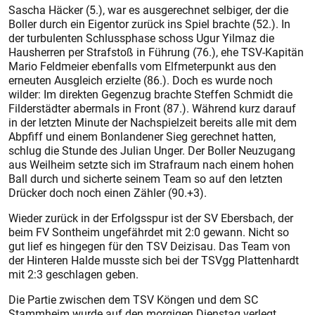
Sascha Häcker (5.), war es ausgerechnet selbiger, der die
Boller durch ein Eigentor zurück ins Spiel brachte (52.). In
der turbulenten Schlussphase schoss Ugur Yilmaz die
Hausherren per Strafstoß in Führung (76.), ehe TSV-Kapitän
Mario Feldmeier ebenfalls vom Elfmeterpunkt aus den
erneuten Ausgleich erzielte (86.). Doch es wurde noch
wilder: Im direkten Gegenzug brachte Steffen Schmidt die
Filderstädter abermals in Front (87.). Während kurz darauf
in der letzten Minute der Nachspielzeit bereits alle mit dem
Abpfiff und einem Bonlandener Sieg gerechnet hatten,
schlug die Stunde des Julian Unger. Der Boller Neuzugang
aus Weilheim setzte sich im Strafraum nach einem hohen
Ball durch und sicherte seinem Team so auf den letzten
Drücker doch noch einen Zähler (90.+3).
Wieder zurück in der Erfolgsspur ist der SV Ebersbach, der
beim FV Sontheim ungefährdet mit 2:0 gewann. Nicht so
gut lief es hingegen für den TSV Deizisau. Das Team von
der Hinteren Halde musste sich bei der TSVgg Plattenhardt
mit 2:3 geschlagen geben.
Die Partie zwischen dem TSV Köngen und dem SC
Stammheim wurde auf den morgigen Dienstag verlegt.