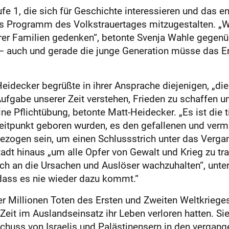
ufe 1, die sich für Geschichte interessieren und das
das Programm des Volkstrauertages mitzugestalten. „W
rer Familien gedenken“, betonte Svenja Wahle gegenü
– auch und gerade die junge Generation müsse das Er
idecker begrüßte in ihrer Ansprache diejenigen, „die 
Aufgabe unserer Zeit verstehen, Frieden zu schaffen u
ne Pflichtübung, betonte Matt-Heidecker. „Es ist die 
eitpunkt geboren wurden, es den gefallenen und vermi
ezogen sein, um einen Schlussstrich unter das Verga
tadt hinaus „um alle Opfer von Gewalt und Krieg zu tr
uch an die Ursachen und Auslöser wachzuhalten“, unte
 dass es nie wieder dazu kommt.“
r Millionen Toten des Ersten und Zweiten Weltkrieges
Zeit im Auslandseinsatz ihr Leben verloren hatten. Sie
chuss von Israelis und Palästinensern in den vergang