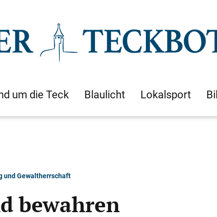
nd um die Teck
Blaulicht
Lokalsport
Bi
g und Gewaltherrschaft
nd bewahren