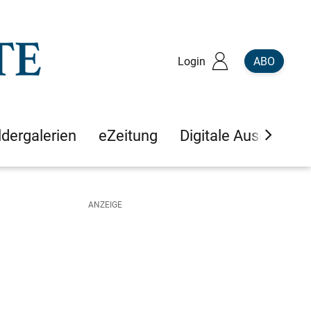
Login
ABO
ldergalerien
eZeitung
Digitale Ausgaben