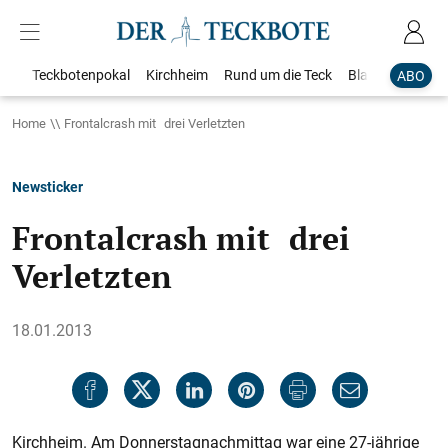
Teckbotenpokal
Kirchheim
Rund um die Teck
Blaulicht
Loka
ABO
Home
Frontalcrash mit drei Verletzten
Newsticker
Frontalcrash mit drei
Verletzten
18.01.2013
Kirchheim. Am Donnerstagnachmittag war eine 27-jährige