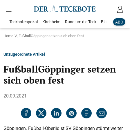
Teckbotenpokal
Kirchheim
Rund um die Teck
Blaulicht
Loka
ABO
Home
FußballGöppinger setzen sich oben fest
Unzugeordnete Artikel
FußballGöppinger setzen
sich oben fest
20.09.2021
Göppingen. Fußball-Oberligist SV Göppingen stürmt weiter