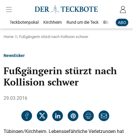
Teckbotenpokal
Kirchheim
Rund um die Teck
Blaulicht
Loka
ABO
Home
Fußgängerin stürzt nach Kollision schwer
Newsticker
Fußgängerin stürzt nach
Kollision schwer
29.03.2016
Tübingen/Kirchheim. Lebensgefährliche Verletzungen hat