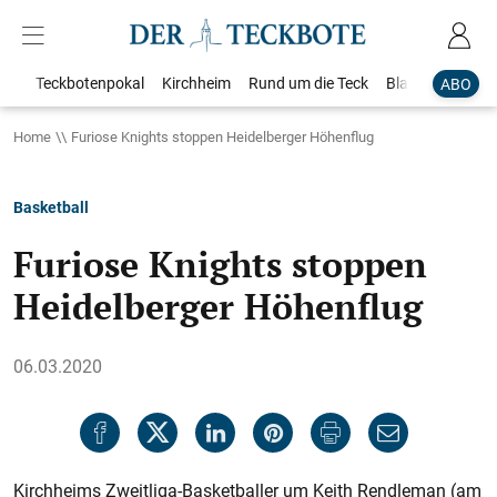
Teckbotenpokal
Kirchheim
Rund um die Teck
Blaulicht
Loka
ABO
Home
Furiose Knights stoppen Heidelberger Höhenflug
Basketball
Furiose Knights stoppen
Heidelberger Höhenflug
06.03.2020
Kirchheims Zweitliga-Basketballer um Keith Rendleman (am