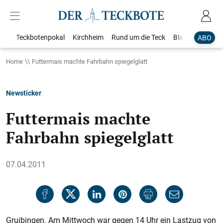
Teckbotenpokal
Kirchheim
Rund um die Teck
Blaulicht
Loka
ABO
Home
Futtermais machte Fahrbahn spiegelglatt
Newsticker
Futtermais machte
Fahrbahn spiegelglatt
07.04.2011
Gruibingen. Am Mittwoch war gegen 14 Uhr ein Lastzug von