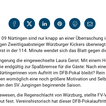
V 09 Nürtingen sind nur knapp an einer Überraschun
en Zweitligaabsteiger Würzburger Kickers überwiegt 
Erst in der 114. Minute wendet sich das Blatt gegen di
ngerung die eingewechselte Laura Gerst. Mit einem H
 sie endgültig zur Spaßbremse für die Gäste: Nach 
ürtingerinnen vom Auftritt im DFB-Pokal bleibt? Rei
hen womöglich eine noch größere Motivation und Selbs
en den SV Jungingen beginnende Saison.
l gewesen, die Regenschlacht von Würzburg, stellte F
t fest. Vereinshistorisch hat dieser DFB-Pokalauftritt