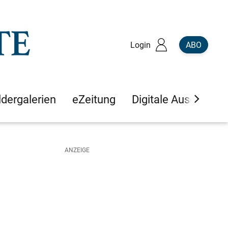
Login
ABO
ldergalerien
eZeitung
Digitale Ausgaben