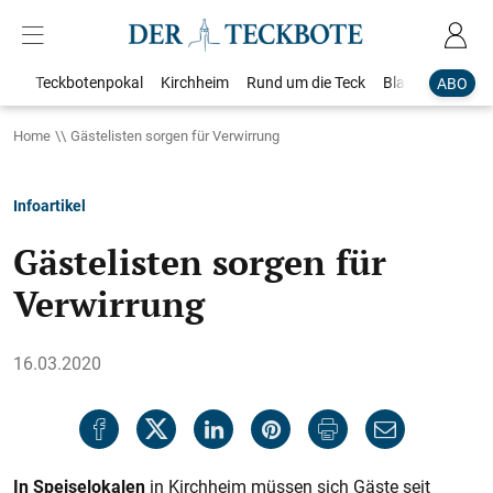
Teckbotenpokal
Kirchheim
Rund um die Teck
Blaulicht
Loka
ABO
Home
Gästelisten sorgen für Verwirrung
Infoartikel
Gästelisten sorgen für
Verwirrung
16.03.2020
In Speiselokalen
in Kirchheim müssen sich Gäste seit