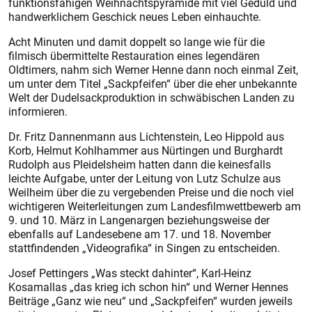
funktionsfähigen Weihnachtspyramide mit viel Geduld und
handwerklichem Geschick neues Leben einhauchte.
Acht Minuten und damit doppelt so lange wie für die
filmisch übermittelte Restauration eines legendären
Oldtimers, nahm sich Werner Henne dann noch einmal Zeit,
um unter dem Titel „Sackpfeifen“ über die eher unbekannte
Welt der Dudelsackproduktion in schwäbischen Landen zu
informieren.
Dr. Fritz Dannenmann aus Lichtenstein, Leo Hippold aus
Korb, Helmut Kohlhammer aus Nürtingen und Burghardt
Rudolph aus Pleidelsheim hatten dann die keinesfalls
leichte Aufgabe, unter der Leitung von Lutz Schulze aus
Weilheim über die zu vergebenden Preise und die noch viel
wichtigeren Weiterleitungen zum Landesfilmwettbewerb am
9. und 10. März in Langenargen beziehungsweise der
ebenfalls auf Landesebene am 17. und 18. November
stattfindenden „Videografika“ in Singen zu entscheiden.
Josef Pettingers „Was steckt dahinter“, Karl-Heinz
Kosamallas „das krieg ich schon hin“ und Werner Hennes
Beiträge „Ganz wie neu“ und „Sackpfeifen“ wurden jeweils