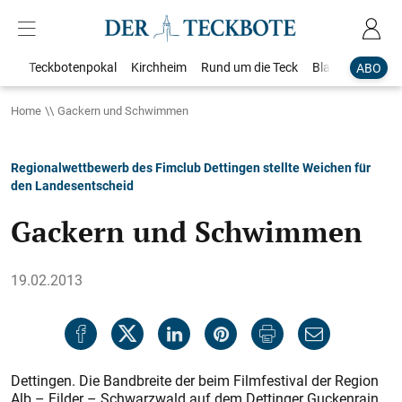
Teckbotenpokal
Kirchheim
Rund um die Teck
Blaulicht
Loka
ABO
Home
Gackern und Schwimmen
Regionalwettbewerb des Fimclub Dettingen stellte Weichen für
den Landesentscheid
Gackern und Schwimmen
19.02.2013
Dettingen. Die Bandbreite der beim Filmfestival der Region
Alb – Filder – Schwarzwald auf dem Dettinger Guckenrain