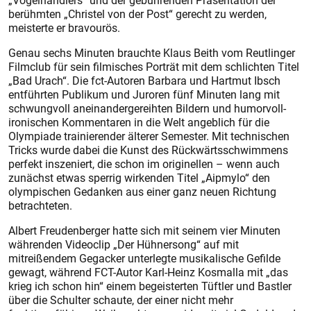
„Vogelhändlers“ und der gebührenden Präsentation der
berühmten „Christel von der Post“ gerecht zu werden,
meisterte er bravourös.
Genau sechs Minuten brauchte Klaus Beith vom Reutlinger
Filmclub für sein filmisches Porträt mit dem schlichten Titel
„Bad Urach“. Die fct-Autoren Barbara und Hartmut Ibsch
entführten Publikum und Juroren fünf Minuten lang mit
schwungvoll aneinandergereihten Bildern und humorvoll-
ironischen Kommentaren in die Welt angeblich für die
Olympiade trainierender älterer Semester. Mit technischen
Tricks wurde dabei die Kunst des Rückwärtsschwimmens
perfekt inszeniert, die schon im originellen – wenn auch
zunächst etwas sperrig wirkenden Titel „Aipmylo“ den
olympischen Gedanken aus einer ganz neuen Richtung
betrachteten.
Albert Freudenberger hatte sich mit seinem vier Minuten
währenden Videoclip „Der Hühnersong“ auf mit
mitreißendem Gegacker unterlegte musikalische Gefilde
gewagt, während FCT-Autor Karl-Heinz Kosmalla mit „das
krieg ich schon hin“ einem begeisterten Tüftler und Bastler
über die Schulter schaute, der einer nicht mehr