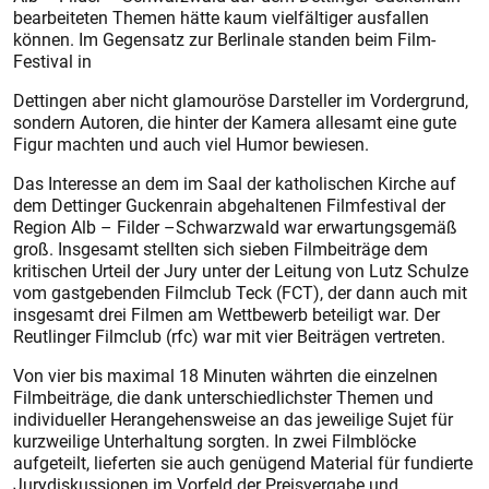
bearbeiteten Themen hätte kaum vielfältiger ausfallen
können. Im Gegensatz zur Berlinale standen beim Film-
Festival in
Dettingen aber nicht glamouröse Darsteller im Vordergrund,
sondern Autoren, die hinter der Kamera allesamt eine gute
Figur machten und auch viel Humor bewiesen.
Das Interesse an dem im Saal der katholischen Kirche auf
dem Dettinger Guckenrain abgehaltenen Filmfestival der
Region Alb – Filder –Schwarzwald war erwartungsgemäß
groß. Insgesamt stellten sich sieben Filmbeiträge dem
kritischen Urteil der Jury unter der Leitung von Lutz Schulze
vom gastgebenden Filmclub Teck (FCT), der dann auch mit
insgesamt drei Filmen am Wettbewerb beteiligt war. Der
Reutlinger Filmclub (rfc) war mit vier Beiträgen vertreten.
Von vier bis maximal 18 Minuten währten die einzelnen
Filmbeiträge, die dank unterschiedlichster Themen und
individueller Herangehensweise an das jeweilige Sujet für
kurzweilige Unterhaltung sorgten. In zwei Filmblöcke
aufgeteilt, lieferten sie auch genügend Material für fundierte
Jurydiskussionen im Vorfeld der Preisvergabe und