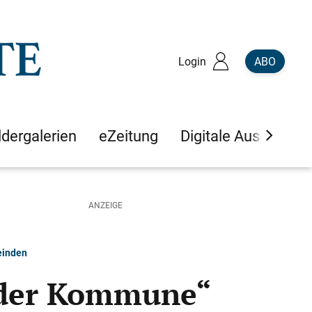
Login
ABO
ldergalerien
eZeitung
Digitale Ausgaben
einden
e der Kommune“