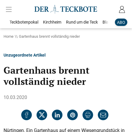
Teckbotenpokal
Kirchheim
Rund um die Teck
Blaulicht
Loka
ABO
Home
Gartenhaus brennt vollständig nieder
Unzugeordnete Artikel
Gartenhaus brennt
vollständig nieder
10.03.2020
Nürtingen. Ein Gartenhaus auf einem Wiesengrundstück in