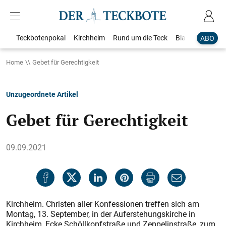
Teckbotenpokal
Kirchheim
Rund um die Teck
Blaulicht
Loka
ABO
Home
Gebet für Gerechtigkeit
Unzugeordnete Artikel
Gebet für Gerechtigkeit
09.09.2021
Kirchheim. Christen aller Konfessionen treffen sich am
Montag, 13. September, in der Auferstehungskirche in
Kirchheim, Ecke Schöllkopfstraße und Zeppelinstraße, zum