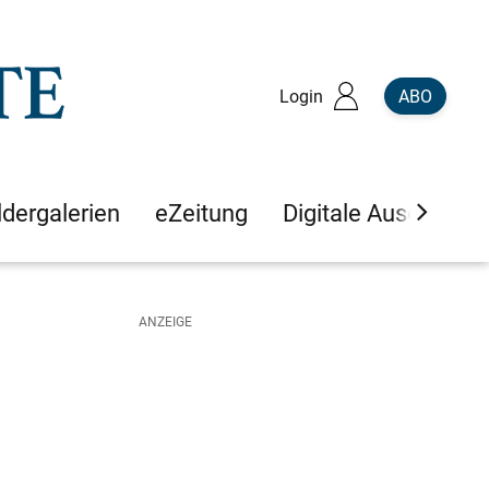
Login
ABO
ldergalerien
eZeitung
Digitale Ausgaben