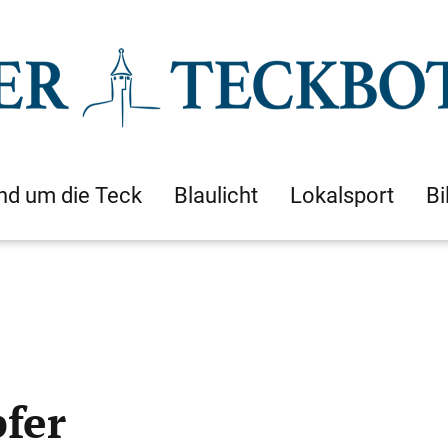
nd um die Teck
Blaulicht
Lokalsport
Bi
fer