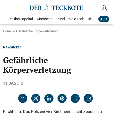
Teckbotenpokal
Kirchheim
Rund um die Teck
Blaulicht
Loka
ABO
Home
Gefährliche Körperverletzung
Newsticker
Gefährliche
Körperverletzung
11.09.2012
Kirchheim. Das Polizeirevier Kirchheim sucht Zeugen zu