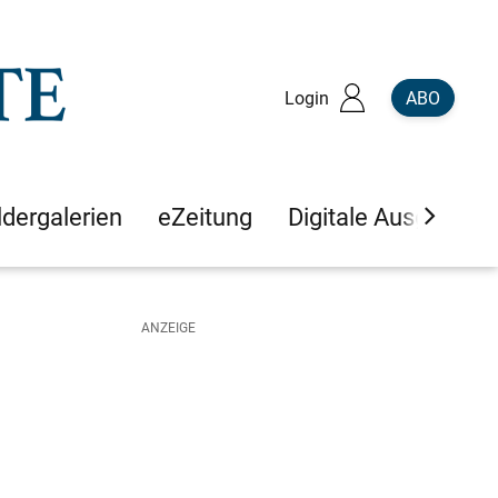
Login
ABO
ldergalerien
eZeitung
Digitale Ausgaben