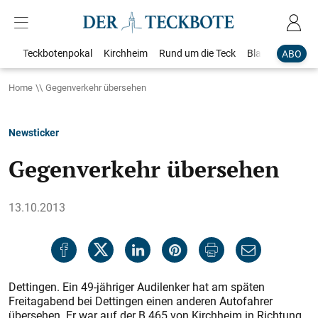
Teckbotenpokal
Kirchheim
Rund um die Teck
Blaulicht
Loka
ABO
Home
Gegenverkehr übersehen
Newsticker
Gegenverkehr übersehen
13.10.2013
Dettingen. Ein 49-jähriger Audilenker hat am späten
Freitagabend bei Dettingen einen anderen Autofahrer
übersehen. Er war auf der B 465 von Kirchheim in Richtung