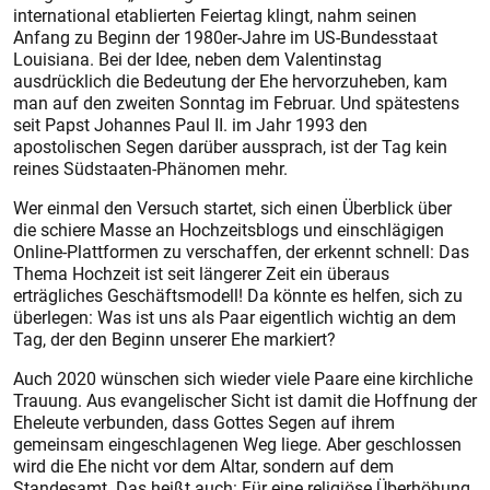
international etablierten Feiertag klingt, nahm seinen
Anfang zu Beginn der 1980er-Jahre im US-Bundesstaat
Louisiana. Bei der Idee, neben dem Valentinstag
ausdrücklich die Bedeutung der Ehe hervorzuheben, kam
man auf den zweiten Sonntag im Feb­ruar. Und spätestens
seit Papst Johannes Paul II. im Jahr 1993 den
apostolischen Segen darüber aussprach, ist der Tag kein
reines Südstaaten-Phänomen mehr.
Wer einmal den Versuch startet, sich einen Überblick über
die schiere Masse an Hochzeitsblogs und einschlägigen
Online-Plattformen zu verschaffen, der erkennt schnell: Das
Thema Hochzeit ist seit längerer Zeit ein überaus
erträgliches Geschäftsmodell! Da könnte es helfen, sich zu
überlegen: Was ist uns als Paar eigentlich wichtig an dem
Tag, der den Beginn unserer Ehe markiert?
Auch 2020 wünschen sich wieder viele Paare eine kirchliche
Trauung. Aus evangelischer Sicht ist damit die Hoffnung der
Eheleute verbunden, dass Gottes Segen auf ihrem
gemeinsam eingeschlagenen Weg liege. Aber geschlossen
wird die Ehe nicht vor dem Altar, sondern auf dem
Standesamt. Das heißt auch: Für eine religiöse Überhöhung