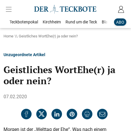
Teckbotenpokal
Kirchheim
Rund um die Teck
Blaulicht
Loka
ABO
Home
Geistliches WortEhe(r) ja oder nein?
Unzugeordnete Artikel
Geistliches WortEhe(r) ja
oder nein?
07.02.2020
Morgen ist der „Welttag der Ehe“. Was nach einem