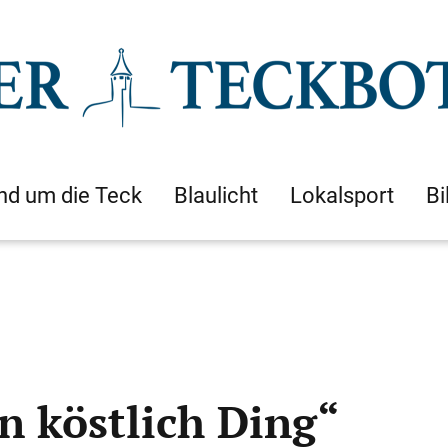
nd um die Teck
Blaulicht
Lokalsport
Bi
n köstlich Ding“