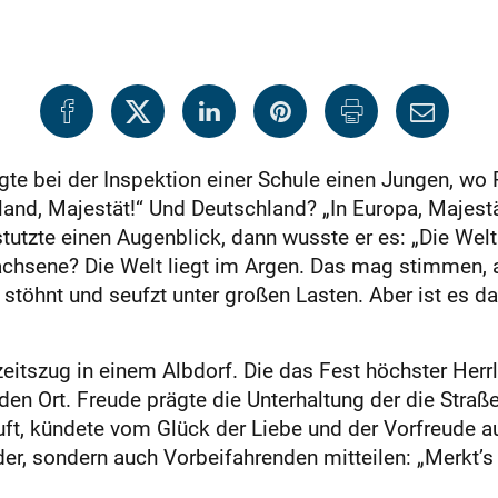
agte bei der Inspektion einer Schule einen Jungen, wo
and, Majestät!“ Und Deutschland? „In Europa, Majestä
stutzte einen Augenblick, dann wusste er es: „Die Welt
hsene? Die Welt liegt im Argen. Das mag stimmen, a
stöhnt und seufzt unter großen Lasten. Aber ist es d
itszug in einem Albdorf. Die das Fest höchster Herrl
en Ort. Freude prägte die Unterhaltung der die Stra
uft, kündete vom Glück der Liebe und der Vorfreude a
der, sondern auch Vorbeifahrenden mitteilen: „Merkt’s 