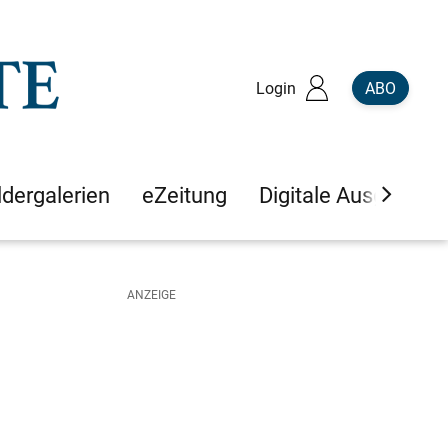
Login
ABO
ldergalerien
eZeitung
Digitale Ausgaben