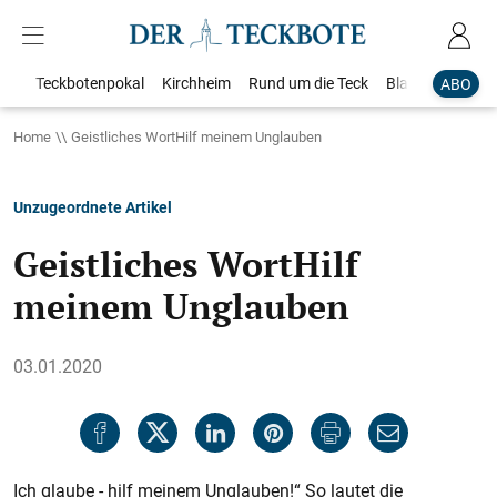
Teckbotenpokal
Kirchheim
Rund um die Teck
Blaulicht
Loka
ABO
Home
Geistliches WortHilf meinem Unglauben
Unzugeordnete Artikel
Geistliches WortHilf
meinem Unglauben
03.01.2020
Ich glaube - hilf meinem Unglauben!“ So lautet die