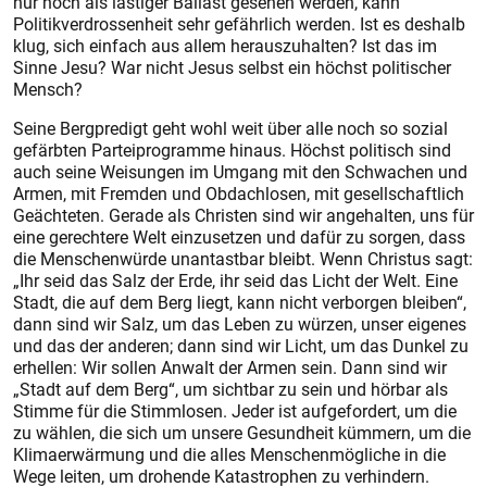
nur noch als ­lästiger Ballast gesehen werden, kann
Politikverdrossenheit sehr gefährlich werden. Ist es deshalb
klug, sich einfach aus allem herauszuhalten? Ist das im
Sinne Jesu? War nicht Jesus selbst ein höchst politischer
Mensch?
Seine Bergpredigt geht wohl weit über alle noch so sozial
gefärbten Parteiprogramme hinaus. Höchst politisch sind
auch seine Weisungen im Umgang mit den Schwachen und
Armen, mit Fremden und Obdachlosen, mit gesellschaftlich
Geächteten. Gerade als Christen sind wir ange­halten, uns für
eine ­gerechtere Welt einzusetzen und dafür zu sorgen, dass
die Menschenwürde unantastbar bleibt. Wenn Chris­tus sagt:
„Ihr seid das Salz der Erde, ihr seid das Licht der Welt. Eine
Stadt, die auf dem Berg liegt, kann nicht verborgen bleiben“,
dann sind wir Salz, um das Leben zu würzen, unser ­eigenes
und das der anderen; dann sind wir Licht, um das Dunkel zu
­erhellen: Wir sollen Anwalt der Armen sein. Dann sind wir
„Stadt auf dem Berg“, um sichtbar zu sein und hörbar als
Stimme für die Stimmlosen. Jeder ist aufgefordert, um die
zu wählen, die sich um unsere Gesundheit kümmern, um die
Klima­erwärmung und die alles Menschenmögliche in die
Wege leiten, um drohende Katastrophen zu verhindern.