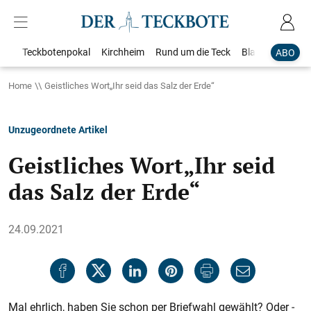
Teckbotenpokal
Kirchheim
Rund um die Teck
Blaulicht
Loka
ABO
Home
Geistliches Wort„Ihr seid das Salz der Erde“
Unzugeordnete Artikel
Geistliches Wort„Ihr seid
das Salz der Erde“
24.09.2021
Mal ehrlich, haben Sie schon per Briefwahl gewählt? Oder ­