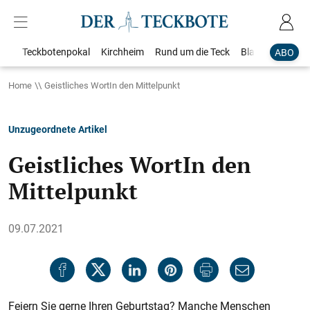
Teckbotenpokal
Kirchheim
Rund um die Teck
Blaulicht
Loka
ABO
Home
Geistliches WortIn den Mittelpunkt
Unzugeordnete Artikel
Geistliches WortIn den
Mittelpunkt
09.07.2021
Feiern Sie gerne Ihren Geburtstag? Manche Menschen