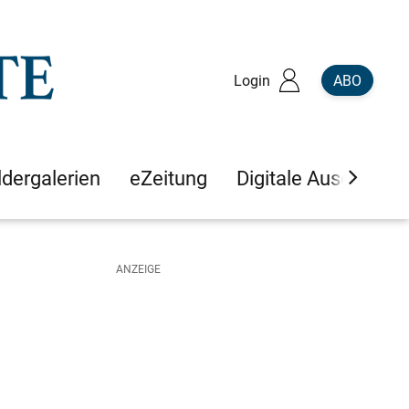
Login
ABO
ldergalerien
eZeitung
Digitale Ausgaben