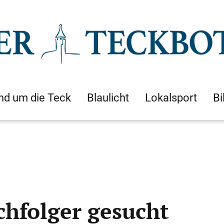
nd um die Teck
Blaulicht
Lokalsport
Bi
chfolger gesucht