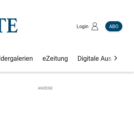
Login
ABO
ldergalerien
eZeitung
Digitale Ausgaben