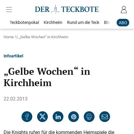
Teckbotenpokal
Kirchheim
Rund um die Teck
Blaulicht
Loka
ABO
Home
„Gelbe Wochen“ in Kirchheim
Infoartikel
„Gelbe Wochen“ in
Kirchheim
22.02.2013
Die Knights rufen für die kommenden Heimspiele die