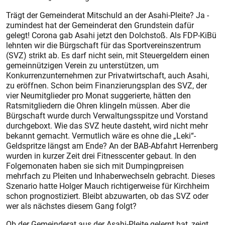
Trägt der Gemeinderat Mitschuld an der Asahi-Pleite? Ja -
zumindest hat der Gemeinderat den Grundstein dafür
gelegt! Corona gab Asahi jetzt den Dolchstoß. Als FDP-KiBü
lehnten wir die Bürgschaft für das Sportvereinszentrum
(SVZ) strikt ab. Es darf nicht sein, mit Steuergeldern einen
gemeinnützigen Verein zu unterstützen, um
Konkurrenzunternehmen zur Privatwirtschaft, auch Asahi,
zu eröffnen. Schon beim Finanzierungsplan des SVZ, der
vier Neumitglieder pro Monat suggerierte, hätten den
Ratsmitgliedern die Ohren klingeln müssen. Aber die
Bürgschaft wurde durch Verwaltungsspitze und Vorstand
durchgeboxt. Wie das SVZ heute dasteht, wird nicht mehr
bekannt gemacht. Vermutlich wäre es ohne die „Leki“-
Geldspritze längst am Ende? An der BAB-Abfahrt Herrenberg
wurden in kurzer Zeit drei Fitnesscenter gebaut. In den
Folgemonaten haben sie sich mit Dumpingpreisen
mehrfach zu Pleiten und Inhaberwechseln gebracht. Dieses
Szenario hatte Holger Mauch richtigerweise für Kirchheim
schon prognostiziert. Bleibt abzuwarten, ob das SVZ oder
wer als nächstes diesem Gang folgt?
Ob der Gemeinderat aus der Asahi-Pleite gelernt hat, zeigt