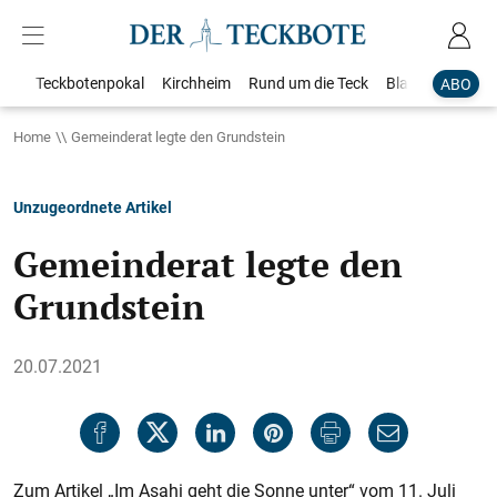
Teckbotenpokal
Kirchheim
Rund um die Teck
Blaulicht
Loka
ABO
Home
Gemeinderat legte den Grundstein
Unzugeordnete Artikel
Gemeinderat legte den
Grundstein
20.07.2021
Zum Artikel „Im Asahi geht die Sonne unter“ vom 11. Juli