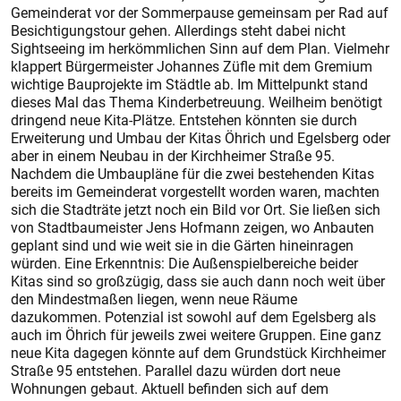
Gemeinderat vor der Sommerpause gemeinsam per Rad auf
Besichtigungstour gehen. Allerdings steht dabei nicht
Sightseeing im herkömmlichen Sinn auf dem Plan. Vielmehr
klappert Bürgermeister Johannes Züfle mit dem Gremium
wichtige Bauprojekte im Städtle ab. Im Mittelpunkt stand
dieses Mal das Thema Kinderbetreuung. Weilheim benötigt
dringend neue Kita-Plätze. Entstehen könnten sie durch
Erweiterung und Umbau der Kitas Öhrich und Egelsberg oder
aber in einem Neubau in der Kirchheimer Straße 95.
Nachdem die Umbaupläne für die zwei bestehenden Kitas
bereits im Gemeinderat vorgestellt worden waren, machten
sich die Stadträte jetzt noch ein Bild vor Ort. Sie ließen sich
von Stadtbaumeister Jens Hofmann zeigen, wo Anbauten
geplant sind und wie weit sie in die Gärten hineinragen
würden. Eine Erkenntnis: Die Außenspielbereiche beider
Kitas sind so großzügig, dass sie auch dann noch weit über
den Mindestmaßen liegen, wenn neue Räume
dazukommen. Potenzial ist sowohl auf dem Egelsberg als
auch im Öhrich für jeweils zwei weitere Gruppen. Eine ganz
neue Kita dagegen könnte auf dem Grundstück Kirchheimer
Straße 95 entstehen. Parallel dazu würden dort neue
Wohnungen gebaut. Aktuell befinden sich auf dem