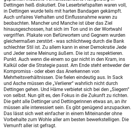
Dettingen heiß diskutiert. Die Leserbriefspalten waren voll,
in Dettingen wurde teils mit harten Bandagen gekämpft.
Auch unfaires Verhalten und Einflussnahme waren zu
beobachten. Mancher und Manche ist über das Ziel
hinausgeschossen, hat sich im Ton und in der Wortwahl
vergriffen. Plakate von Befürwortern und Gegnern wurden
gleichermaßen zerstört - was schlichtweg durch die Bank
schlechter Stil ist. Zu allem kann in einer Demokratie Jede
und Jeder seine Meinung äußern. Die ist zu respektieren.
Punkt. Auch wenn die einem so gar nicht in den Kram, ins
Kalkül oder die Strategie passt. Am Ende steht entweder der
Kompromiss - oder eben das Anerkennen von
Mehrheitsverhältnissen. Die fielen eindeutig aus. In Sack
und Asche müssen die „Verlierer“ wahrlich nicht durch
Dettingen gehen. Und Häme verbietet sich bei den „Siegern“
von selbst. Nun gilt es, den Fokus in die Zukunft zu richten.
Die geht alle Dettinger und Dettingerinnen etwas an, an ihr
müssen alle interessiert sein. Es gibt genügend anzupacken.
Das lässt sich weit einfacher in einem Miteinander ohne
Vorbehalte zum Wohle aller am besten bewerkstelligen. Die
Vernunft aller ist gefragt.