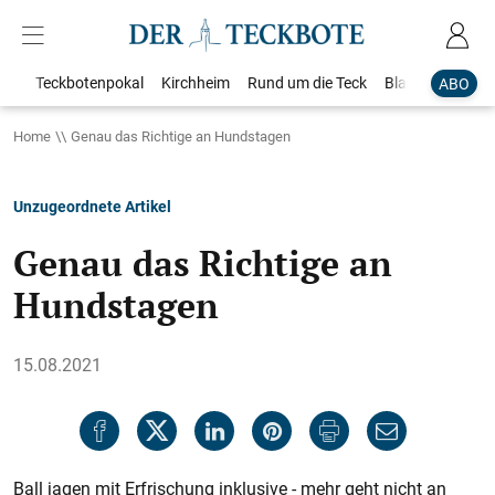
Teckbotenpokal
Kirchheim
Rund um die Teck
Blaulicht
Loka
ABO
Home
Genau das Richtige an Hundstagen
Unzugeordnete Artikel
Genau das Richtige an
Hundstagen
15.08.2021
Ball jagen mit Erfrischung inklusive - mehr geht nicht an