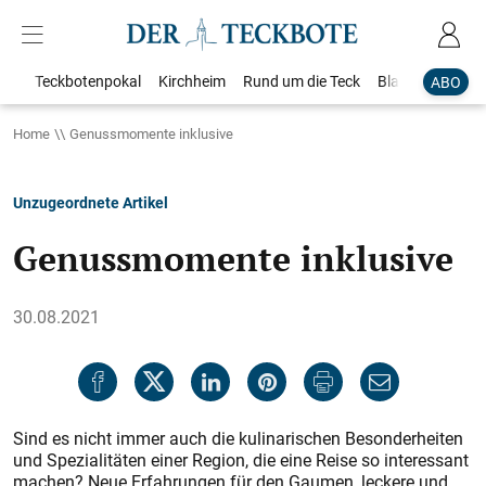
Teckbotenpokal
Kirchheim
Rund um die Teck
Blaulicht
Loka
ABO
Home
Genussmomente inklusive
Unzugeordnete Artikel
Genussmomente inklusive
30.08.2021
Sind es nicht immer auch die kulinarischen Besonderheiten
und Spezialitäten einer Region, die eine Reise so interessant
machen? Neue Erfahrungen für den Gaumen, leckere und