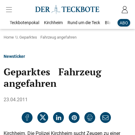
Teckbotenpokal
Kirchheim
Rund um die Teck
Blaulicht
Loka
ABO
Home
Geparktes Fahrzeug angefahren
Newsticker
Geparktes Fahrzeug
angefahren
23.04.2011
Kirchheim. Die Polizei Kirchheim sucht Zeugen zu einer