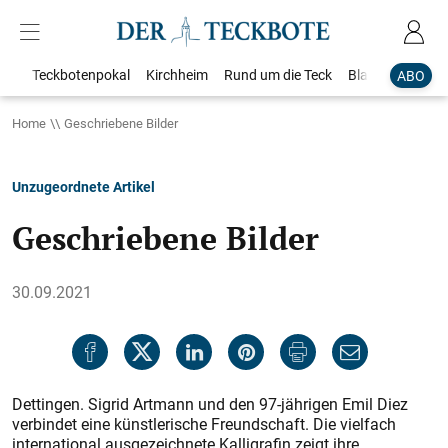
Teckbotenpokal
Kirchheim
Rund um die Teck
Blaulicht
Loka
ABO
Home
Geschriebene Bilder
Unzugeordnete Artikel
Geschriebene Bilder
30.09.2021
Dettingen. Sigrid Artmann und den 97-jährigen Emil Diez
verbindet eine künstlerische Freundschaft. Die vielfach
international ausgezeichnete Kalligrafin zeigt ihre