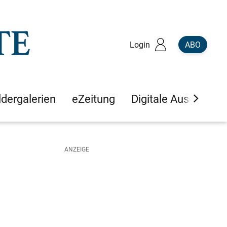
Login
ABO
ldergalerien
eZeitung
Digitale Ausgaben