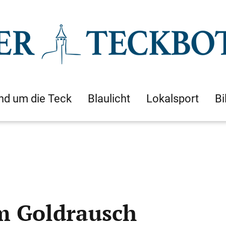
nd um die Teck
Blaulicht
Lokalsport
Bi
m Goldrausch